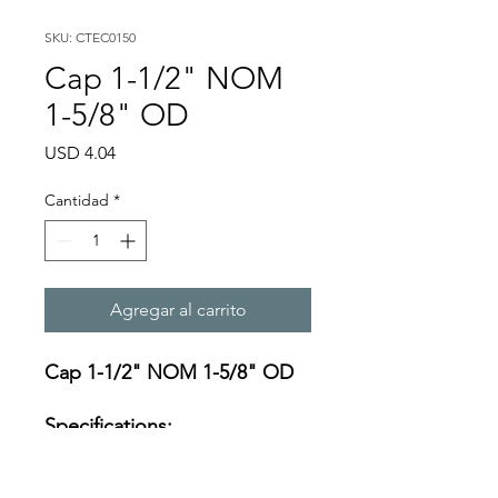
SKU: CTEC0150
Cap 1-1/2" NOM
1-5/8" OD
Precio
USD 4.04
Cantidad
*
Agregar al carrito
Cap 1-1/2" NOM 1-5/8" OD
Specifications:
https://s3-us-west-
2.amazonaws.com/catsy.822/