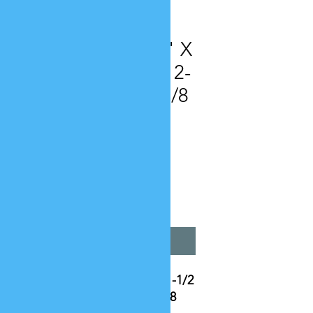
SKU: CCRT1523
Tee C X C X C 2" X
1" X 1-1/2 NOM 2-
1/8 X 1-1/8 X 1-5/8
OD
Precio
USD 29.76
Cantidad
*
Agregar al carrito
Tee C X C X C 2" X 1" X 1-1/2
NOM 2-1/8 X 1-1/8 X 1-5/8