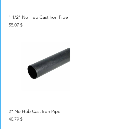
1 1/2" No Hub Cast Iron Pipe
Цена
55,07 $
2" No Hub Cast Iron Pipe
Цена
40,79 $