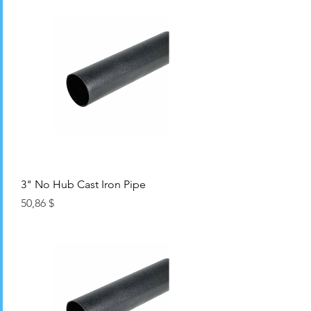
3" No Hub Cast Iron Pipe
Цена
50,86 $