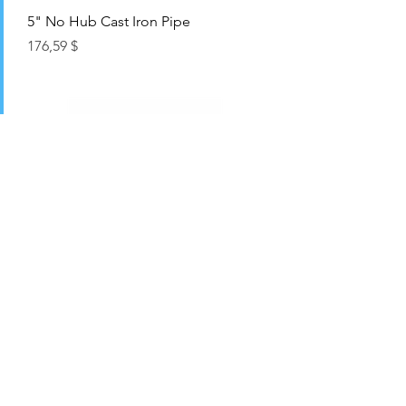
5" No Hub Cast Iron Pipe
Цена
176,59 $
6" No Hub Cast Iron Pipe
Цена
176,59 $