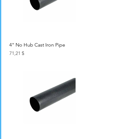
4" No Hub Cast Iron Pipe
Цена
71,21 $