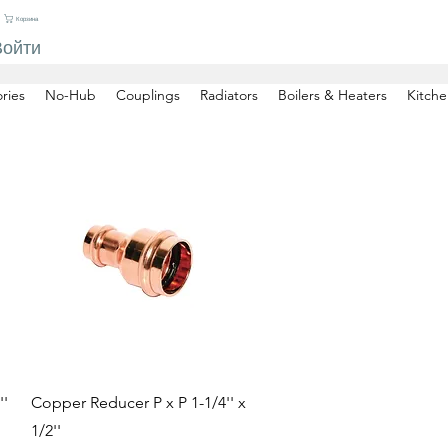
Корзина
Войти
ries
No-Hub
Couplings
Radiators
Boilers & Heaters
Kitche
Быстрый просмотр
''
Copper Reducer P x P 1-1/4'' x
1/2''