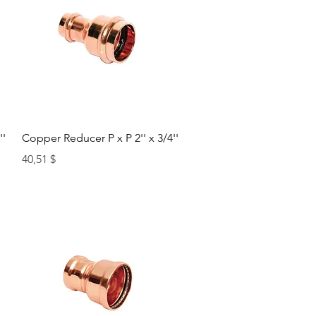
Быстрый просмотр
''
Copper Reducer P x P 2'' x 3/4''
Цена
40,51 $