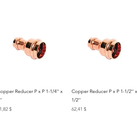
Быстрый просмотр
Быстрый просмотр
opper Reducer P x P 1-1/4'' x
Copper Reducer P x P 1-1/2'' 
''
1/2''
ена
Цена
1,82 $
62,41 $