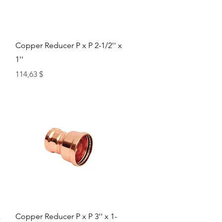
Быстрый просмотр
Copper Reducer P x P 2-1/2'' x
1''
Цена
114,63 $
Быстрый просмотр
x
Copper Reducer P x P 3'' x 1-