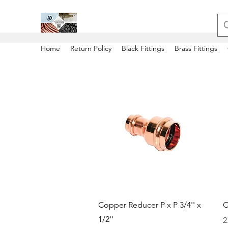
Home
Return Policy
Black Fittings
Brass Fittings
Быстрый просмотр
Copper Reducer P x P 3/4'' x
C
1/2''
Ц
2