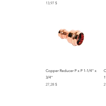
Цена
13,97 $
Быстрый просмотр
Copper Reducer P x P 1-1/4'' x
C
3/4''
1
Цена
Ц
27,28 $
2