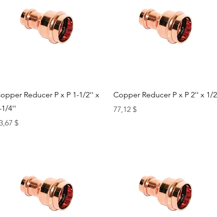
Быстрый просмотр
Быстрый просмотр
opper Reducer P x P 1-1/2'' x
Copper Reducer P x P 2'' x 1/2
-1/4''
Цена
77,12 $
ена
3,67 $