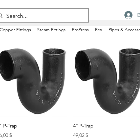
Copper Fittings
Steam Fittings
ProPress
Pex
Pipes & Accesso
Быстрый просмотр
Быстрый просмотр
" P-Trap
4" P-Trap
ена
Цена
6,00 $
49,02 $