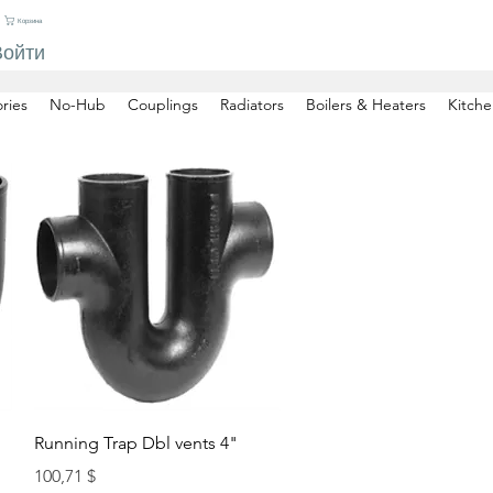
Корзина
Войти
ries
No-Hub
Couplings
Radiators
Boilers & Heaters
Kitche
Быстрый просмотр
Running Trap Dbl vents 4"
Цена
100,71 $