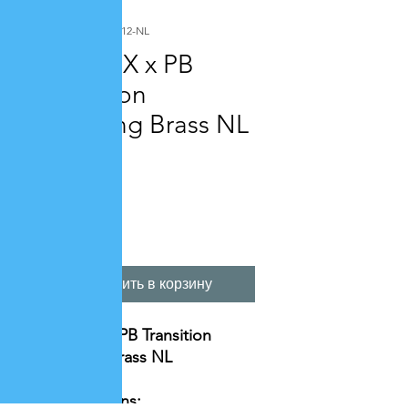
Артикул: PXTC0012-NL
1/2" PEX x PB
Transition
Coupling Brass NL
Цена
1,90 $
Количество
*
Добавить в корзину
1/2" PEX x PB Transition
Coupling Brass NL
Specifications: