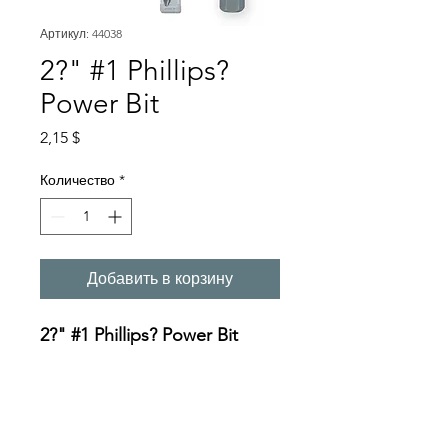
Артикул: 44038
2?" #1 Phillips?
Power Bit
Цена
2,15 $
Количество
*
Добавить в корзину
2?" #1 Phillips? Power Bit
Specifications:
https://oceanreef.s3.amazona
ws.com/Phillips_Insert_Power