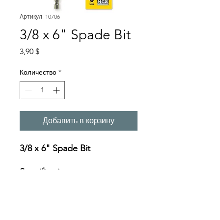
Артикул: 10706
3/8 x 6" Spade Bit
Цена
3,90 $
Количество
*
Добавить в корзину
3/8 x 6" Spade Bit
Specifications:
https://oceanreef.s3.amazona
ws.com/10704_10724_specs.p
ng