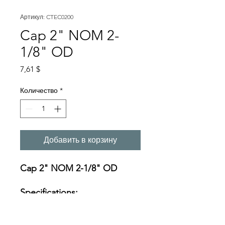
Артикул: CTEC0200
Cap 2" NOM 2-
1/8" OD
Цена
7,61 $
Количество
*
Добавить в корзину
Cap 2" NOM 2-1/8" OD
Specifications:
https://s3-us-west-
2.amazonaws.com/catsy.822/