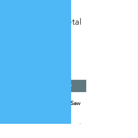
Артикул: 28010
H10 5/8" Bi-Metal
Hole Saw
Цена
10,65 $
Количество
*
Добавить в корзину
H10 5/8" Bi-Metal Hole Saw
Specifications:
https://www.ivyclassic.com/im
g/product/description/Bi-