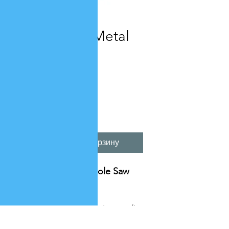
Артикул: 28052
H52 3?" Bi-Metal
Hole Saw
Цена
14,12 $
Количество
*
Добавить в корзину
H52 3?" Bi-Metal Hole Saw
Specifications:
https://www.ivyclassic.com/im
g/product/description/Bi-